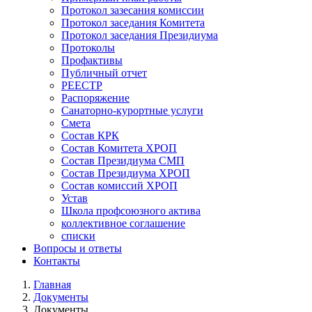
Протокол зазесания комиссии
Протокол заседания Комитета
Протокол заседания Президиума
Протоколы
Профактивы
Публичный отчет
РЕЕСТР
Распоряжение
Санаторно-курортные услуги
Смета
Состав КРК
Состав Комитета ХРОП
Состав Президиума СМП
Состав Президиума ХРОП
Состав комиссий ХРОП
Устав
Школа профсоюзного актива
коллективное соглашение
списки
Вопросы и ответы
Контакты
Главная
Документы
Строка
Документы